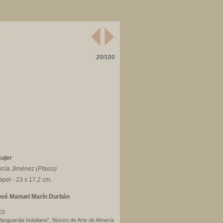
20/100
ujer
rcía Jiménez (Pituco)
apel - 23 x 17,2 cm.
osé Manuel Marín Durbán
ES
Vanguardia Indaliana", Museo de Arte de Almería