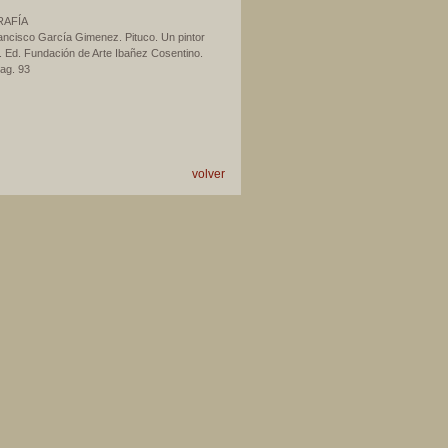
RAFÍA
ancisco García Gimenez. Pituco. Un pintor
”. Ed. Fundación de Arte Ibañez Cosentino.
ag. 93
volver