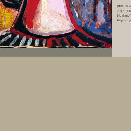
BIBLIOG
2017, "Fr
Indaliano
Reprod. p