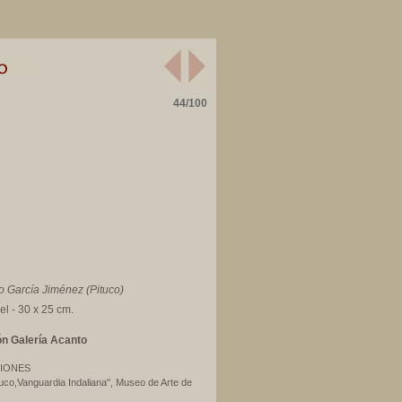
44/100
o García Jiménez (Pituco)
el - 30 x 25 cm.
ón Galería Acanto
IONES
tuco,Vanguardia Indaliana", Museo de Arte de