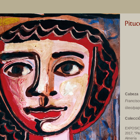
Cabeza
Francisc
óleo/pap
Colecci
EXPOSIC
2017, "Pi
Almería