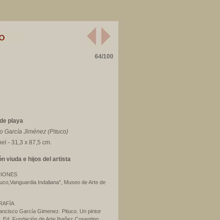
64/100
de playa
o García Jiménez (Pituco)
pel - 31,3 x 87,5 cm.
n viuda e hijos del artista
CIONES
tuco,Vanguardia Indaliana", Museo de Arte de
RAFÍA
ancisco García Gimenez. Pituco. Un pintor
”. Ed. Fundación de Arte Ibañez Cosentino.