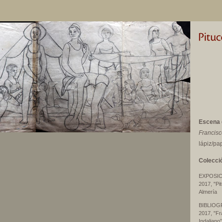
Escena 
Francisc
lápiz/pa
Colecció
EXPOSI
2017, "Pi
Almería
BIBLIOG
2017, "Fr
Indaliano