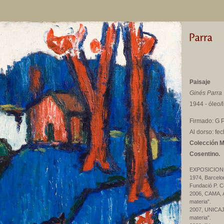
Paisaje
Ginés Parra
1944 - óleo/
Firmado: G 
Al dorso: fe
Colección M
Cosentino.
EXPOSICION
1974, Barcelon
Fundació P. C
2006, CAMA, Al
materia".
2007, UNICAJA
materia".