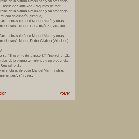
rdias de la pintura almeriense y su presencia
. Castillo de Santa Ana (Roquetas de Mar).
rdias de la pintura almeriense y su presencia
. Museo de Almería (Almería).
Parra, obras de José Manuel Marín y otras
lmerienses". Museo Casa Ibáñez (Olula del
Parra, obras de José Manuel Marín y otras
lmerienses". Museo Pedro Gilabert (Arboleas)
ÍA
rra. "El espíritu de la materia". Reprod. p. 121
rdias de la pintura almeriense y su presencia
. Reprod. p. 21
Parra, obras de José Manuel Marín y otras
lmerienses". s/n pags.
ción
volver