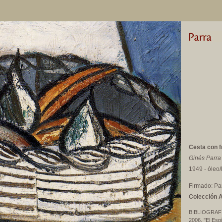
Cesta con f
Ginés Parra
1949 - óleo/
Firmado: Pa
Colección A
BIBLIOGRAF
2006, "El Esp