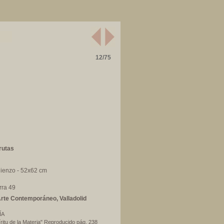
12/75
rutas
lienzo - 52x62 cm
rra 49
rte Contemporáneo, Valladolid
ÍA
íritu de la Materia" Reproducido pág. 238