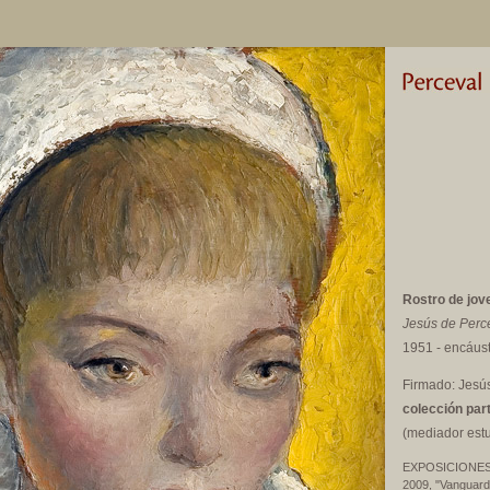
Rostro de jov
Jesús de Perc
1951 - encáust
Firmado: Jesú
colección
part
(mediador est
EXPOSICIONE
2009, "Vanguardi