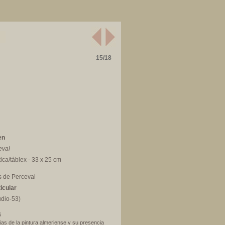
15/18
en
eval
ica/táblex - 33 x 25 cm
s de Perceval
icular
udio-53)
S
as de la pintura almeriense y su presencia