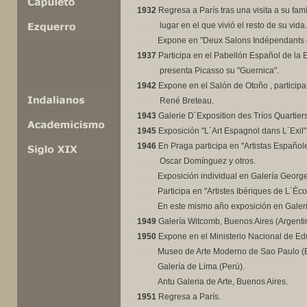
1932
Regresa a París tras una visita a su fam
..........
lugar en el que vivió el resto de su vida.
..........
Expone en "Deux Salons Indépendants 
1937
Participa en el Pabellón Español de la 
..........
presenta Picasso su "Guernica".
1942
Expone en el Salón de Otoño , participa
..........
René Breteau.
1943
Galerie D´Exposition des Tríos Quartiers
1945
Exposición "L´Art Espagnol dans L´Exil"
1946
En Praga participa en "Artistas Españole
..........
Oscar Domínguez y otros.
..........
Exposición individual en Galería Georg
..........
Participa en "Artistes Ibériques de L´Éc
..........
En este mismo año exposición en Galer
1949
Galería Witcomb, Buenos Aires (Argenti
1950
Expone en el Ministerio Nacional de Ed
..........
Museo de Arte Moderno de Sao Paulo (Br
..........
Galería de Lima (Perú).
..........
Antu Galeria de Arte, Buenos Aires.
1951
Regresa a París.