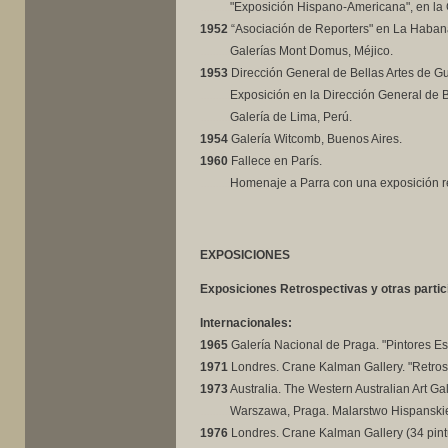
..........
"Exposición Hispano-Americana", en la G
1952
“Asociación de Reporters" en La Haban
..........
Galerías Mont Domus, Méjico.
1953
Dirección General de Bellas Artes de G
..........
Exposición en la Dirección General de B
..........
Galería de Lima, Perú.
1954
Galería Witcomb, Buenos Aires.
1960
Fallece en París.
..........
Homenaje a Parra con una exposición re
EXPOSICIONES
Exposiciones Retrospectivas y otras partic
Internacionales:
1965
Galería Nacional de Praga. "Pintores Esp
1971
Londres. Crane Kalman Gallery. "Retrospe
1973
Australia. The Western Australian Art Gall
..........
Warszawa, Praga. Malarstwo Hispanski
1976
Londres. Crane Kalman Gallery (34 pint